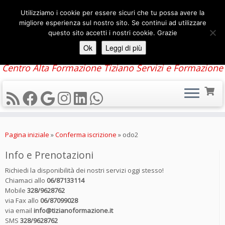
Utilizziamo i cookie per essere sicuri che tu possa avere la
migliore esperienza sul nostro sito. Se continui ad utilizzare
questo sito accetti i nostri cookie. Grazie
Ok
Leggi di più
Centro Alta Formazione Tiziano Servizi e Formazione
Passa
al
Pagina iniziale
»
Conferma iscrizione
»
odo2
contenuto
Info e Prenotazioni
Richiedi la disponibilità dei nostri servizi oggi stesso!
Chiamaci allo
06/87133114
Mobile
328/9628762
via Fax allo
06/87099028
via email
info@tizianoformazione.it
SMS
328/9628762