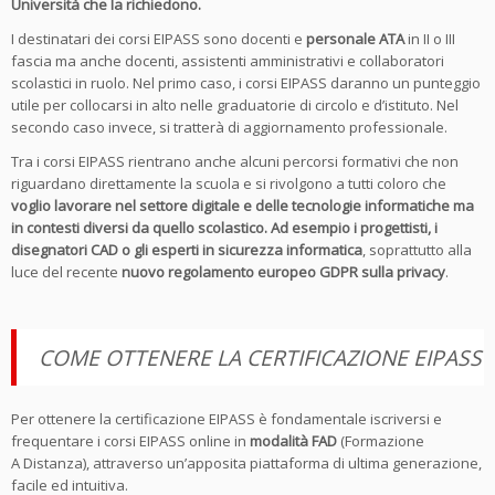
Università che la richiedono.
I destinatari dei corsi EIPASS sono docenti e
personale ATA
in II o III
fascia ma anche docenti, assistenti amministrativi e collaboratori
scolastici in ruolo. Nel primo caso, i corsi EIPASS daranno un punteggio
utile per collocarsi in alto nelle graduatorie di circolo e d’istituto. Nel
secondo caso invece, si tratterà di aggiornamento professionale.
Tra i corsi EIPASS rientrano anche alcuni percorsi formativi che non
riguardano direttamente la scuola e si rivolgono a tutti coloro che
voglio lavorare nel settore digitale e delle tecnologie informatiche ma
in contesti diversi da quello scolastico. Ad esempio i progettisti, i
disegnatori CAD o gli esperti in sicurezza informatica
, soprattutto alla
luce del recente
nuovo regolamento europeo GDPR sulla privacy
.
COME OTTENERE LA CERTIFICAZIONE EIPASS
Per ottenere la certificazione EIPASS è fondamentale iscriversi e
frequentare i corsi EIPASS online in
modalità FAD
(Formazione
A Distanza), attraverso un’apposita piattaforma di ultima generazione,
facile ed intuitiva.