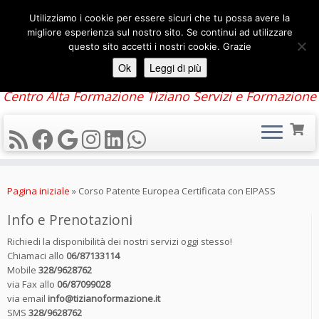
Utilizziamo i cookie per essere sicuri che tu possa avere la
migliore esperienza sul nostro sito. Se continui ad utilizzare
questo sito accetti i nostri cookie. Grazie
Ok
Leggi di più
Centro Alta Formazione Tiziano Servizi e Formazione
Passa
al
Pagina iniziale
»
Corso Patente Europea Certificata con EIPASS
contenuto
Info e Prenotazioni
Richiedi la disponibilità dei nostri servizi oggi stesso!
Chiamaci allo
06/87133114
Mobile
328/9628762
via Fax allo
06/87099028
via email
info@tizianoformazione.it
SMS
328/9628762