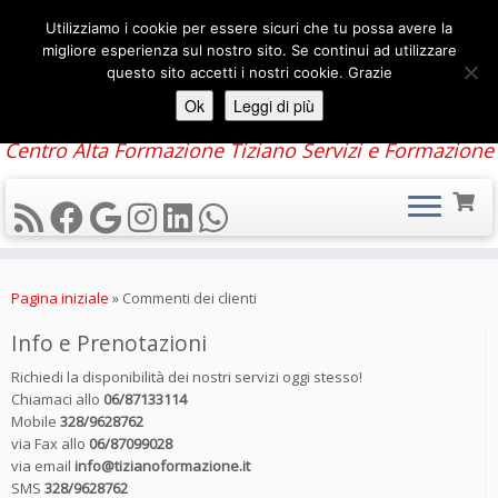
Utilizziamo i cookie per essere sicuri che tu possa avere la
migliore esperienza sul nostro sito. Se continui ad utilizzare
questo sito accetti i nostri cookie. Grazie
Ok
Leggi di più
Centro Alta Formazione Tiziano Servizi e Formazione
Passa
al
Pagina iniziale
»
Commenti dei clienti
contenuto
Info e Prenotazioni
Richiedi la disponibilità dei nostri servizi oggi stesso!
Chiamaci allo
06/87133114
Mobile
328/9628762
via Fax allo
06/87099028
via email
info@tizianoformazione.it
SMS
328/9628762