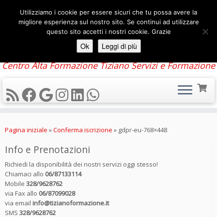
Utilizziamo i cookie per essere sicuri che tu possa avere la
migliore esperienza sul nostro sito. Se continui ad utilizzare
questo sito accetti i nostri cookie. Grazie
Ok
Leggi di più
Centro Alta Formazione Tiziano Servizi e Formazione
Passa
al
Pagina iniziale
»
Conferma iscrizione
»
gdpr-eu-768×448
contenuto
Info e Prenotazioni
Richiedi la disponibilità dei nostri servizi oggi stesso!
Chiamaci allo
06/87133114
Mobile
328/9628762
via Fax allo
06/87099028
via email
info@tizianoformazione.it
SMS
328/9628762