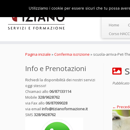
Utilizziamo i cookie per essere sicuri che tu possa avere 
Home
C
Corso HACC
Passa
al
Pagina iniziale
»
Conferma iscrizione
»
scuola-arriva-Pet-Th
contenuto
s
Info e Prenotazioni
Richiedi la disponibilità dei nostri servizi
Pubblicato
oggi stesso!
Chiamaci allo
06/87133114
Mobile
328/9628762
via Fax allo
06/87099028
← Preced
via email
info@tizianoformazione.it
SMS
328/9628762