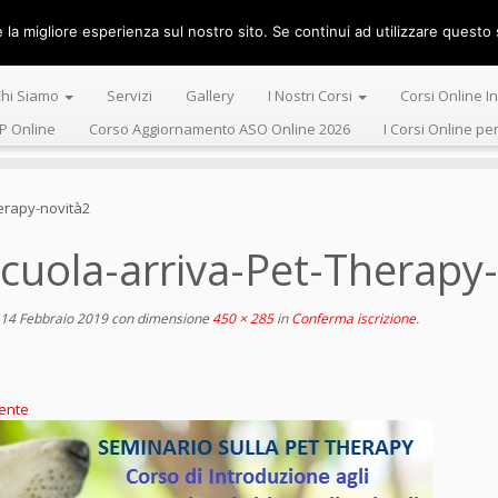
la migliore esperienza sul nostro sito. Se continui ad utilizzare questo s
Centro Alta 
hi Siamo
Servizi
Gallery
I Nostri Corsi
Corsi Online I
P Online
Corso Aggiornamento ASO Online 2026
I Corsi Online pe
erapy-novità2
cuola-arriva-Pet-Therapy
14 Febbraio 2019
con dimensione
450 × 285
in
Conferma iscrizione
.
ente