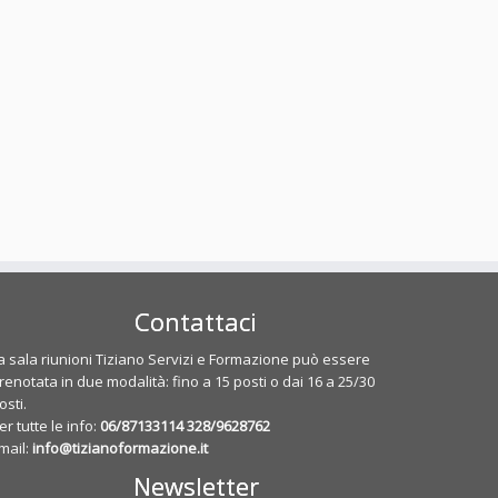
Contattaci
a sala riunioni Tiziano Servizi e Formazione può essere
renotata in due modalità: fino a 15 posti o dai 16 a 25/30
osti.
er tutte le info:
06/87133114
328/9628762
mail:
info@tizianoformazione.it
Newsletter