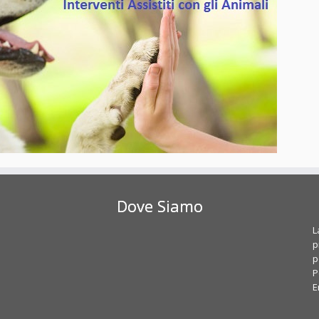
Dove Siamo
L
p
p
P
E