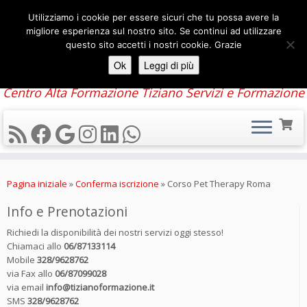
Utilizziamo i cookie per essere sicuri che tu possa avere la
migliore esperienza sul nostro sito. Se continui ad utilizzare
questo sito accetti i nostri cookie. Grazie
Ok
Leggi di più
Centro Alta Formazione Tiziano Servizi e Formazione
Passa
al
Pagina iniziale
»
Conferma iscrizione
»
Corso Pet Therapy Roma
contenuto
Info e Prenotazioni
Richiedi la disponibilità dei nostri servizi oggi stesso!
Chiamaci allo
06/87133114
Mobile
328/9628762
via Fax allo
06/87099028
via email
info@tizianoformazione.it
SMS
328/9628762