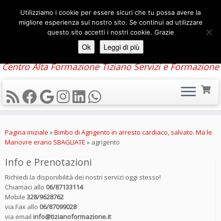
Utilizziamo i cookie per essere sicuri che tu possa avere la
migliore esperienza sul nostro sito. Se continui ad utilizzare
questo sito accetti i nostri cookie. Grazie
Ok
Leggi di più
Centro Alta Formazione Tiziano Servizi e Formazione
Passa
al
Pagina iniziale
»
Bimbo di Agrigento in arresto cardiaco, salvato. Ma le
contenuto
Manovre erano SBAGLIATE
»
agrigento
Info e Prenotazioni
Richiedi la disponibilità dei nostri servizi oggi stesso!
Chiamaci allo
06/87133114
Mobile
328/9628762
via Fax allo
06/87099028
via email
info@tizianoformazione.it