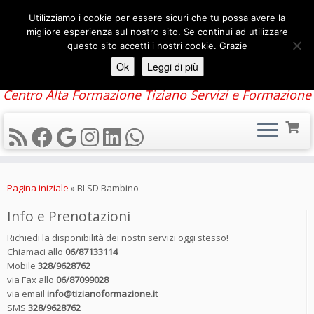
Utilizziamo i cookie per essere sicuri che tu possa avere la
migliore esperienza sul nostro sito. Se continui ad utilizzare
questo sito accetti i nostri cookie. Grazie
Ok
Leggi di più
Centro Alta Formazione Tiziano Servizi e Formazione
Passa
al
Pagina iniziale
»
BLSD Bambino
contenuto
Info e Prenotazioni
Richiedi la disponibilità dei nostri servizi oggi stesso!
Chiamaci allo
06/87133114
Mobile
328/9628762
via Fax allo
06/87099028
via email
info@tizianoformazione.it
SMS
328/9628762