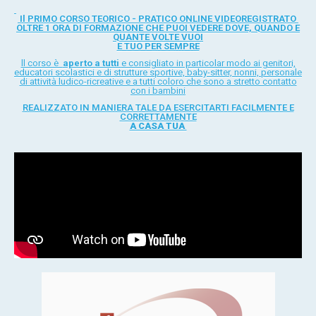
Il PRIMO CORSO TEORICO - PRATICO ONLINE VIDEOREGISTRATO
OLTRE 1 ORA DI FORMAZIONE CHE PUOI VEDERE DOVE, QUANDO E
QUANTE VOLTE VUOI
E TUO PER SEMPRE
ll corso è
aperto a tutti
e consigliato in particolar modo ai genitori,
educatori scolastici e di strutture sportive, baby-sitter, nonni, personale
di attività ludico-ricreative e a tutti coloro che sono a stretto contatto
con i bambini
REALIZZATO IN MANIERA TALE DA ESERCITARTI FACILMENTE E
CORRETTAMENTE
A CASA TUA