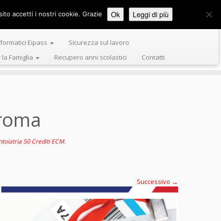
Ok
Leggi di più
ito accetti i nostri cookie. Grazie
Formazione Tiziano Servizi e Formazione
nformatici Eipass
Sicurezza sul lavoro
r la Famiglia
Recupero anni scolastici
Contatti
 roma
ntoiatria 50 Crediti ECM
.
Successivo →