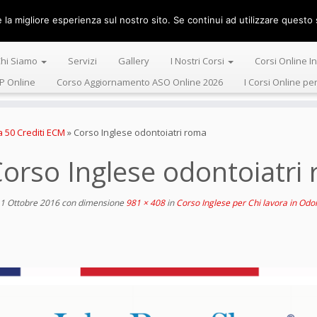
la migliore esperienza sul nostro sito. Se continui ad utilizzare questo s
Centro Alta 
hi Siamo
Servizi
Gallery
I Nostri Corsi
Corsi Online I
P Online
Corso Aggiornamento ASO Online 2026
I Corsi Online pe
a 50 Crediti ECM
»
Corso Inglese odontoiatri roma
orso Inglese odontoiatri
1 Ottobre 2016
con dimensione
981 × 408
in
Corso Inglese per Chi lavora in Odo