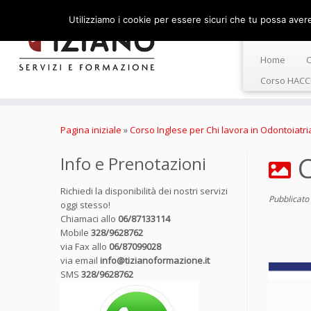
Utilizziamo i cookie per essere sicuri che tu possa avere 
Home
C
Corso HACC
Passa
al
Pagina iniziale
»
Corso Inglese per Chi lavora in Odontoiatri
contenuto
C
Info e Prenotazioni
Richiedi la disponibilità dei nostri servizi
Pubblicato
oggi stesso!
Chiamaci allo
06/87133114
Mobile
328/9628762
via Fax allo
06/87099028
via email
info@tizianoformazione.it
SMS
328/9628762