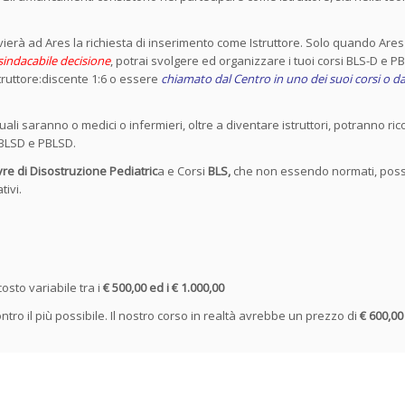
nvierà ad Ares la richiesta di inserimento come Istruttore. Solo quando Ares
nsindacabile decisione
, potrai svolgere ed organizzare i tuoi corsi BLS-D e P
struttore:discente 1:6 o essere
chiamato dal Centro in uno dei suoi corsi o da 
quali saranno o medici o infermieri, oltre a diventare istruttori, potranno rico
o BLSD e PBLSD.
e di Disostruzione Pediatric
a e Corsi
BLS,
che non essendo normati, pos
tivi.
osto variabile tra i
€ 500,00 ed i € 1.000,00
tro il più possibile. Il nostro corso in realtà avrebbe un prezzo di
€ 600,00