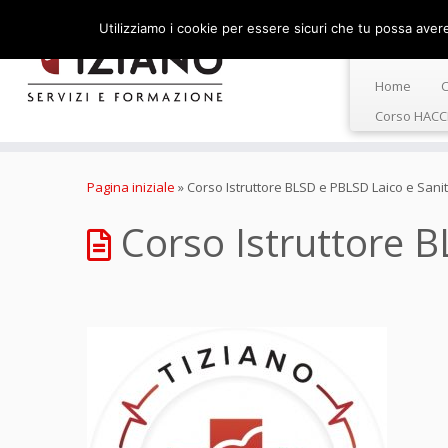
Utilizziamo i cookie per essere sicuri che tu possa avere 
Home
C
Corso HACC
Passa
al
Pagina iniziale
»
Corso Istruttore BLSD e PBLSD Laico e Sanit
contenuto
Corso Istruttore B