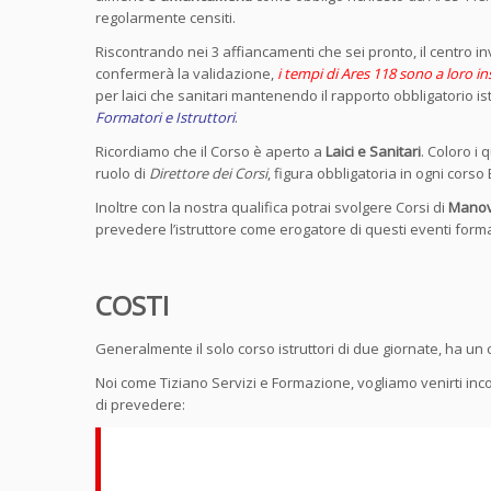
regolarmente censiti.
Riscontrando nei 3 affiancamenti che sei pronto, il centro i
confermerà la validazione,
i tempi di Ares 118 sono a loro i
per laici che sanitari mantenendo il rapporto obbligatorio i
Formatori e Istruttori
.
Ricordiamo che il Corso è aperto a
Laici e Sanitari
. Coloro i 
ruolo di
Direttore dei Corsi
, figura obbligatoria in ogni cors
Inoltre con la nostra qualifica potrai svolgere Corsi di
Manovr
prevedere l’istruttore come erogatore di questi eventi forma
COSTI
Generalmente il solo corso istruttori di due giornate, ha un c
Noi come Tiziano Servizi e Formazione, vogliamo venirti incon
di prevedere: