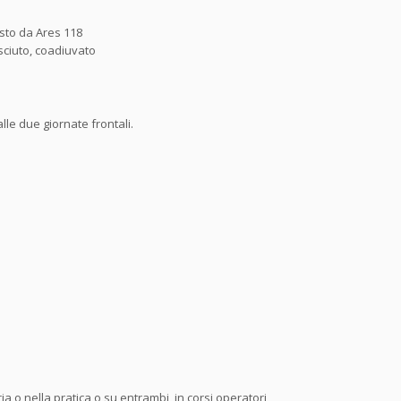
esto da Ares 118
sciuto, coadiuvato
alle due giornate frontali.
a o nella pratica o su entrambi, in corsi operatori