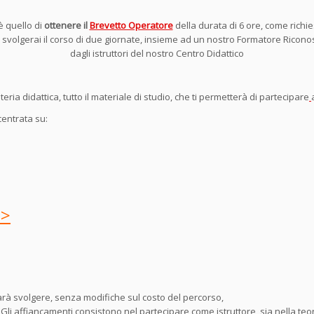
è quello di
ottenere il
Brevetto Operatore
della durata di 6 ore, come richi
volgerai il corso di due giornate, insieme ad un nostro Formatore Ricono
dagli istruttori del nostro Centro Didattico
ria didattica, tutto il materiale di studio, che ti permetterà di partecipare
centrata su:
>>
farà svolgere, senza modifiche sul costo del percorso,
li affiancamenti consistono nel partecipare come istruttore, sia nella teori