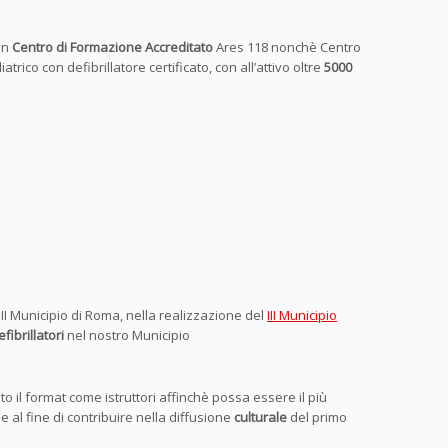
 un
Centro di Formazione Accreditato
Ares 118 nonchè Centro
rico con defibrillatore certificato, con all’attivo oltre
5000
 III Municipio di Roma, nella realizzazione del
III Municipio
fibrillatori
nel nostro Municipio
o il format come istruttori affinchè possa essere il più
 al fine di contribuire nella diffusione
culturale
del primo