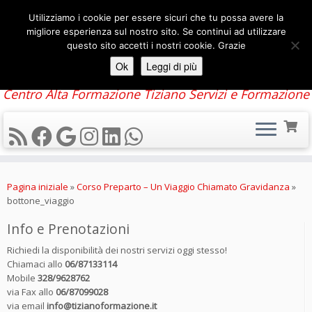
Utilizziamo i cookie per essere sicuri che tu possa avere la
migliore esperienza sul nostro sito. Se continui ad utilizzare
questo sito accetti i nostri cookie. Grazie
Ok
Leggi di più
Centro Alta Formazione Tiziano Servizi e Formazione
Passa
al
Pagina iniziale
»
Corso Preparto – Un Viaggio Chiamato Gravidanza
»
contenuto
bottone_viaggio
Info e Prenotazioni
Richiedi la disponibilità dei nostri servizi oggi stesso!
Chiamaci allo
06/87133114
Mobile
328/9628762
via Fax allo
06/87099028
via email
info@tizianoformazione.it