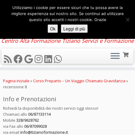
Utilizziamo i cookie per essere sicuri che tu possa avere la
migliore esperienza sul nostro sito. Se continui ad utilizzare
questo sito accetti i nostri cookie. Grazie
Ok
Leggi di più
Centro Alta Formazione Tiziano Servizi e Formazione
Passa
al
Pagina iniziale
»
Corso Preparto – Un Viaggio Chiamato Gravidanza
»
contenuto
recensione 8
Info e Prenotazioni
Richiedi la disponibilità dei nostri servizi oggi stesso!
Chiamaci allo
06/87133114
Mobile
328/9628762
via Fax allo
06/87099028
via email
info@tizianoformazione.it