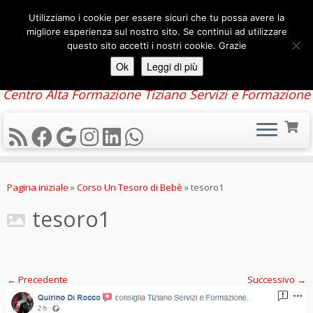
Utilizziamo i cookie per essere sicuri che tu possa avere la
migliore esperienza sul nostro sito. Se continui ad utilizzare
questo sito accetti i nostri cookie. Grazie
Ok
Leggi di più
Centro Alta Formazione Tiziano Servizi e Formazione
Passa
al
Pagina iniziale
»
Corso Un Tesoro di Bebè
»
tesoro1
contenuto
tesoro1
← Precedente
Successivo →