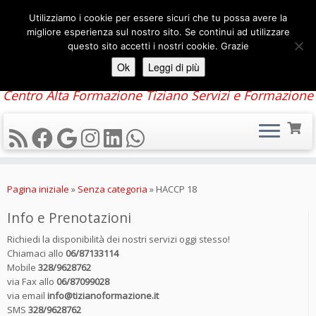
Utilizziamo i cookie per essere sicuri che tu possa avere la
migliore esperienza sul nostro sito. Se continui ad utilizzare
questo sito accetti i nostri cookie. Grazie
Ok
Leggi di più
Centro Alta Formazione Tiziano Servizi e Formazione
Passa
al
Pagina iniziale
»
Senza categoria
»
HACCP 18
contenuto
Info e Prenotazioni
Richiedi la disponibilità dei nostri servizi oggi stesso!
Chiamaci allo
06/87133114
Mobile
328/9628762
via Fax allo
06/87099028
via email
info@tizianoformazione.it
SMS
328/9628762