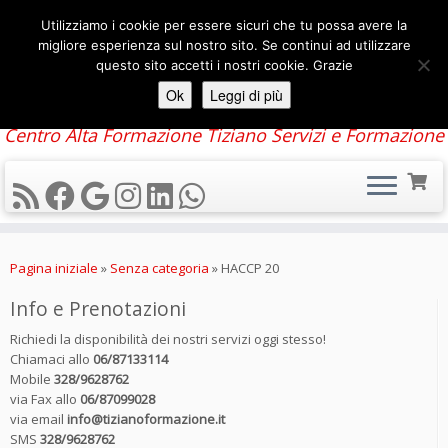
Utilizziamo i cookie per essere sicuri che tu possa avere la
migliore esperienza sul nostro sito. Se continui ad utilizzare
questo sito accetti i nostri cookie. Grazie
Ok
Leggi di più
Centro Alta Formazione Tiziano Servizi e Formazione
Passa
al
Pagina iniziale
»
Senza categoria
»
HACCP 20
contenuto
Info e Prenotazioni
Richiedi la disponibilità dei nostri servizi oggi stesso!
Chiamaci allo
06/87133114
Mobile
328/9628762
via Fax allo
06/87099028
via email
info@tizianoformazione.it
SMS
328/9628762