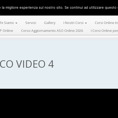
la migliore esperienza sul nostro sito. Se continui ad utilizzare questo s
Centro Alta 
hi Siamo
Servizi
Gallery
I Nostri Corsi
Corsi Online I
P Online
Corso Aggiornamento ASO Online 2026
I Corsi Online pe
CO VIDEO 4