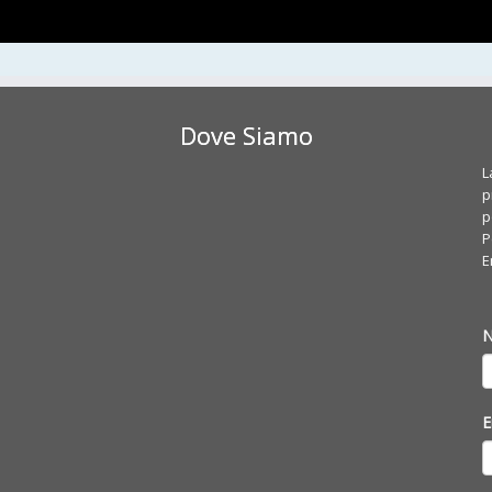
Dove Siamo
L
p
p
P
E
E