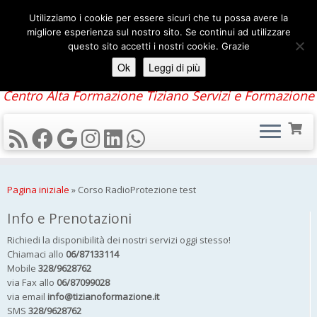
Utilizziamo i cookie per essere sicuri che tu possa avere la
migliore esperienza sul nostro sito. Se continui ad utilizzare
questo sito accetti i nostri cookie. Grazie
Ok
Leggi di più
Centro Alta Formazione Tiziano Servizi e Formazione
Pagina iniziale
»
Corso RadioProtezione test
Info e Prenotazioni
Richiedi la disponibilità dei nostri servizi oggi stesso!
Chiamaci allo
06/87133114
Mobile
328/9628762
via Fax allo
06/87099028
via email
info@tizianoformazione.it
SMS
328/9628762