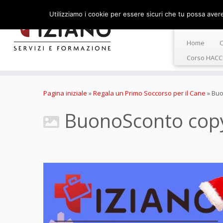
Utilizziamo i cookie per essere sicuri che tu possa avere 
Home
C
Corso HACC
Passa
al
Pagina iniziale
»
Regala un Primo Soccorso per il Cane
»
Buo
contenuto
BuonoSconto cop