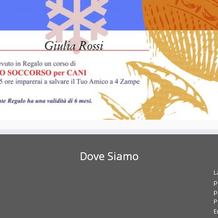
Dove Siamo
L
p
p
P
E