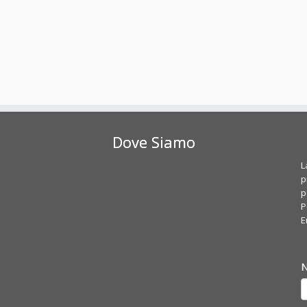
Dove Siamo
L
p
p
P
E