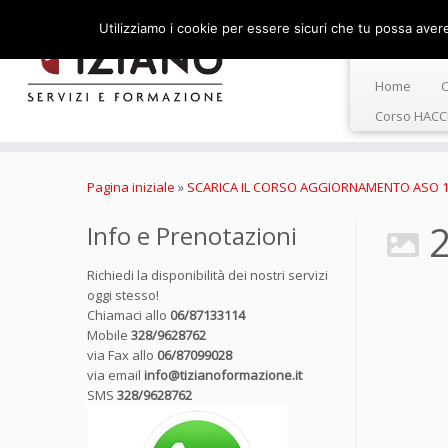
Utilizziamo i cookie per essere sicuri che tu possa avere 
Home
C
Corso HACC
Passa
al
Pagina iniziale
»
SCARICA IL CORSO AGGIORNAMENTO ASO 1
contenuto
Info e Prenotazioni
Richiedi la disponibilità dei nostri servizi
oggi stesso!
Chiamaci allo
06/87133114
Mobile
328/9628762
via Fax allo
06/87099028
via email
info@tizianoformazione.it
SMS
328/9628762