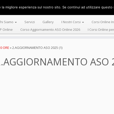
la migliore esperienza sul nostro sito. Se continui ad utilizzare questo s
Centro Alta 
hi Siamo
Servizi
Gallery
I Nostri Corsi
Corsi Online I
P Online
Corso Aggiornamento ASO Online 2026
I Corsi Online pe
0 ORE
»
2.AGGIORNAMENTO ASO 2025 (1)
2.AGGIORNAMENTO ASO 2