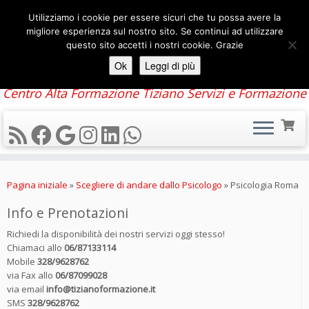
Utilizziamo i cookie per essere sicuri che tu possa avere la
migliore esperienza sul nostro sito. Se continui ad utilizzare
questo sito accetti i nostri cookie. Grazie
Ok
Leggi di più
Centro Alta Formazione Tiziano Servizi e Formazione
Passa
al
Pagina iniziale
»
Scegliere di andare dallo Psicologo
»
Psicologia Roma
contenuto
Info e Prenotazioni
Richiedi la disponibilità dei nostri servizi oggi stesso!
Chiamaci allo
06/87133114
Mobile
328/9628762
via Fax allo
06/87099028
via email
info@tizianoformazione.it
SMS
328/9628762