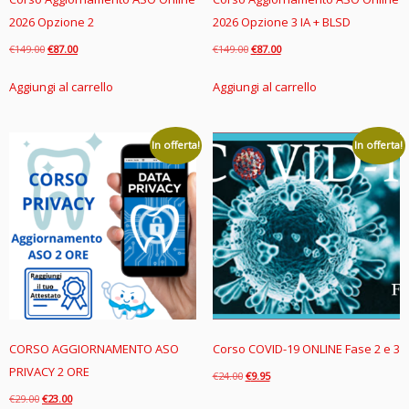
2026 Opzione 2
2026 Opzione 3 IA + BLSD
Il
Il
Il
Il
€
149.00
€
87.00
€
149.00
€
87.00
prezzo
prezzo
prezzo
prezzo
Aggiungi al carrello
Aggiungi al carrello
originale
attuale
originale
attuale
era:
è:
era:
è:
€149.00.
€87.00.
€149.00.
€87.00.
In offerta!
In offerta!
CORSO AGGIORNAMENTO ASO
Corso COVID-19 ONLINE Fase 2 e 3
PRIVACY 2 ORE
Il
Il
€
24.00
€
9.95
prezzo
prezzo
Il
Il
€
29.00
€
23.00