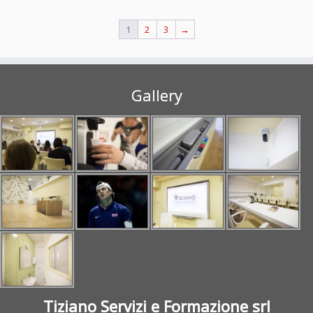
€40.00.
€17.00.
1
2
3
→
Gallery
Tiziano Servizi e Formazione srl