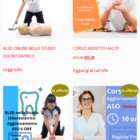
BLSD ONLINE NELLO STUDIO
CORSO ADDETTO HACCP
ODONTOIATRICO
Il
Il
€
55.00
€
35.00
prezzo
prezzo
Leggi tutto
Aggiungi al carrello
originale
attuale
era:
è:
€55.00.
€35.00.
In offerta!
In offerta!