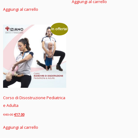
Aggiungi al carrello
originale
attuale
prezzo
prezzo
Aggiungi al carrello
era:
è:
originale
attuale
€24.00.
€9.95.
era:
è:
€29.00.
€23.00.
In offerta!
Corso di Disostruzione Pediatrica
e Adulta
Il
Il
€
40.00
€
17.00
prezzo
prezzo
Aggiungi al carrello
originale
attuale
era:
è: