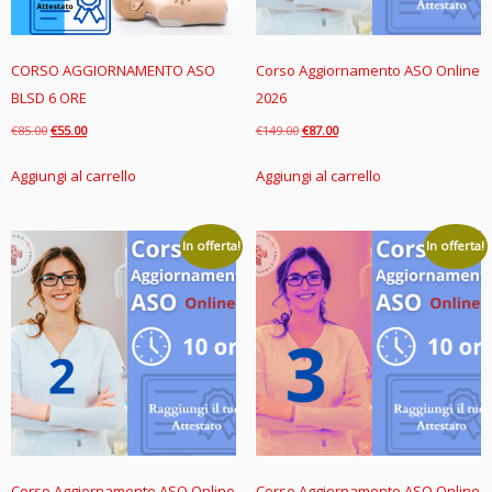
CORSO AGGIORNAMENTO ASO
Corso Aggiornamento ASO Online
BLSD 6 ORE
2026
Il
Il
Il
Il
€
85.00
€
55.00
€
149.00
€
87.00
prezzo
prezzo
prezzo
prezzo
Aggiungi al carrello
Aggiungi al carrello
originale
attuale
originale
attuale
era:
è:
era:
è:
€85.00.
€55.00.
€149.00.
€87.00.
In offerta!
In offerta!
Corso Aggiornamento ASO Online
Corso Aggiornamento ASO Online