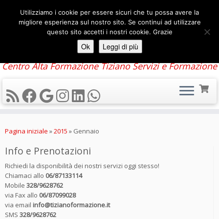
Utilizziamo i cookie per essere sicuri che tu possa avere la
migliore esperienza sul nostro sito. Se continui ad utilizzare
questo sito accetti i nostri cookie. Grazie
Ok
Leggi di più
Centro Alta Formazione Tiziano Servizi e Formazione
Passa
al
Pagina iniziale
»
2015
»
Gennaio
contenuto
Info e Prenotazioni
Richiedi la disponibilità dei nostri servizi oggi stesso!
Chiamaci allo
06/87133114
Mobile
328/9628762
via Fax allo
06/87099028
via email
info@tizianoformazione.it
SMS
328/9628762