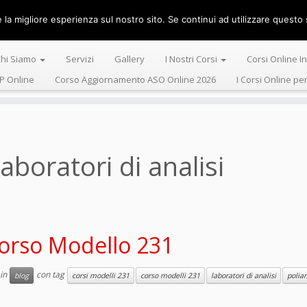
la migliore esperienza sul nostro sito. Se continui ad utilizzare questo s
Centro Alta 
hi Siamo
Servizi
Gallery
I Nostri Corsi
Corsi Online I
P Online
Corso Aggiornamento ASO Online 2026
I Corsi Online pe
laboratori di analisi
orso Modello 231
 in
con tag
blog
corsi modelli 231
corso modelli 231
laboratori di analisi
polia