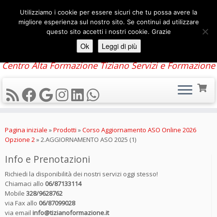
Utilizziamo i cookie per essere sicuri che tu possa avere la
migliore esperienza sul nostro sito. Se continui ad utilizzare
questo sito accetti i nostri cookie. Grazie
Ok
Leggi di più
Centro Alta Formazione Tiziano Servizi e Formazione
Passa
al
Pagina iniziale
»
Prodotti
»
Corso Aggiornamento ASO Online 2026
contenuto
Opzione 2
»
2.AGGIORNAMENTO ASO 2025 (1)
Info e Prenotazioni
Richiedi la disponibilità dei nostri servizi oggi stesso!
Chiamaci allo
06/87133114
Mobile
328/9628762
via Fax allo
06/87099028
via email
info@tizianoformazione.it