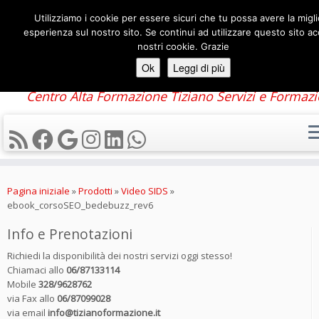
Utilizziamo i cookie per essere sicuri che tu possa avere la migl
esperienza sul nostro sito. Se continui ad utilizzare questo sito acc
nostri cookie. Grazie
Ok
Leggi di più
Centro Alta Formazione Tiziano Servizi e Formaz
Passa
al
Pagina iniziale
»
Prodotti
»
Video SIDS
»
contenuto
ebook_corsoSEO_bedebuzz_rev6
Info e Prenotazioni
Richiedi la disponibilità dei nostri servizi oggi stesso!
Chiamaci allo
06/87133114
Mobile
328/9628762
via Fax allo
06/87099028
via email
info@tizianoformazione.it