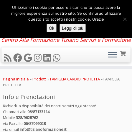
Utilizziamo i cookie per essere sicuri che tu possa avere la
migliore esperienza sul nostro sito. Se continui ad utilizzare
questo sito accetti i nostri cookie. Grazie
Ok
Leggi di più
Centro Alta Formazione Tiziano Servizi e Formazione
Passa
al
Pagina iniziale
»
Prodotti
»
FAMIGLIA CARDIO PROTETTA
»
FAMIGLIA
contenuto
PROTETTA
Info e Prenotazioni
Richiedi la disponibilità dei nostri servizi oggi stesso!
Chiamaci allo
06/87133114
Mobile
328/9628762
via Fax allo
06/87099028
via email
info@tizianoformazione.it