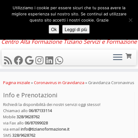
Utilizziamo i cookie per essere sicuri che tu possa avere la
migliore esperienza sul nostro sito. Se continui ad utilizzare
questo sito accetti i nostri cookie. Grazie
Ok
Leggi di più
Centro Alta Formazione Tiziano Servizi e Formazione
Passa
al
Pagina iniziale
»
Coronavirus in Gravidanza
»
Gravidanza Coronavirus
contenuto
Info e Prenotazioni
Richiedi la disponibilità dei nostri servizi oggi stesso!
Chiamaci allo
06/87133114
Mobile
328/9628762
via Fax allo
06/87099028
via email
info@tizianoformazione.it
SMS
328/9628762