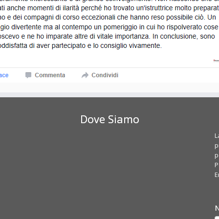
Dove Siamo
L
p
p
P
E