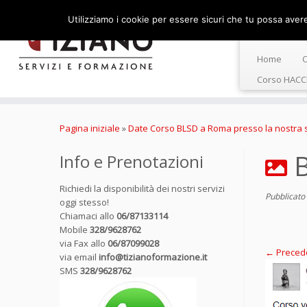
Utilizziamo i cookie per essere sicuri che tu possa avere 
Home
C
Corso HACC
Passa
al
Pagina iniziale
»
Date Corso BLSD a Roma presso la nostra s
contenuto
Info e Prenotazioni
Richiedi la disponibilità dei nostri servizi
Pubblicato
oggi stesso!
Chiamaci allo
06/87133114
Mobile
328/9628762
via Fax allo
06/87099028
← Preced
via email
info@tizianoformazione.it
SMS
328/9628762