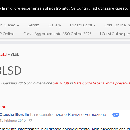
la migliore esperienza sul nostro sito. Se continui ad utilizzare questo s
Centro Alta 
hi Siamo
Servizi
Gallery
I Nostri Corsi
Corsi Online I
P Online
Corso Aggiornamento ASO Online 2026
I Corsi Online pe
ala!
»
BLSD
BLSD
5 Gennaio 2016
con dimensione
546 × 239
in
Date Corso BLSD a Roma presso la 
ente