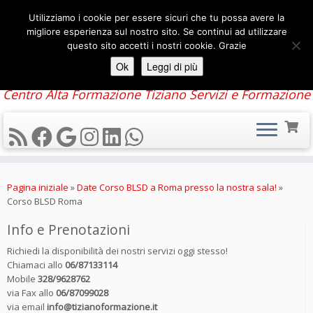
Utilizziamo i cookie per essere sicuri che tu possa avere la
migliore esperienza sul nostro sito. Se continui ad utilizzare
questo sito accetti i nostri cookie. Grazie
Ok
Leggi di più
Centro Alta Formazione Tiziano Servizi e Formazione
Passa
al
Pagina iniziale
»
Date Corso BLSD a Roma presso la nostra sala!
»
contenuto
Corso BLSD Roma
Info e Prenotazioni
Richiedi la disponibilità dei nostri servizi oggi stesso!
Chiamaci allo
06/87133114
Mobile
328/9628762
via Fax allo
06/87099028
via email
info@tizianoformazione.it