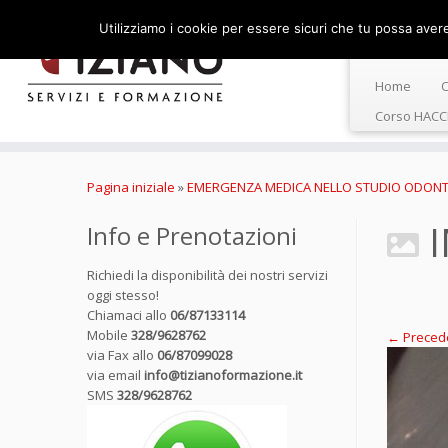
Utilizziamo i cookie per essere sicuri che tu possa avere 
Home
C
Corso HACC
Passa
al
Pagina iniziale
»
EMERGENZA MEDICA NELLO STUDIO ODONT
contenuto
Info e Prenotazioni
Richiedi la disponibilità dei nostri servizi
oggi stesso!
Chiamaci allo
06/87133114
Mobile
328/9628762
← Preced
via Fax allo
06/87099028
via email
info@tizianoformazione.it
SMS
328/9628762