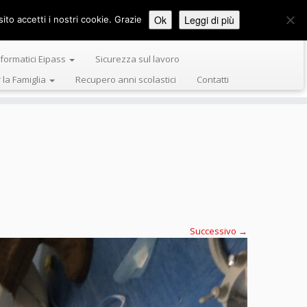
Ok
Leggi di più
ito accetti i nostri cookie. Grazie
Formazione Tiziano Servizi e Formazione
nformatici Eipass
Sicurezza sul lavoro
r la Famiglia
Recupero anni scolastici
Contatti
Successivo →