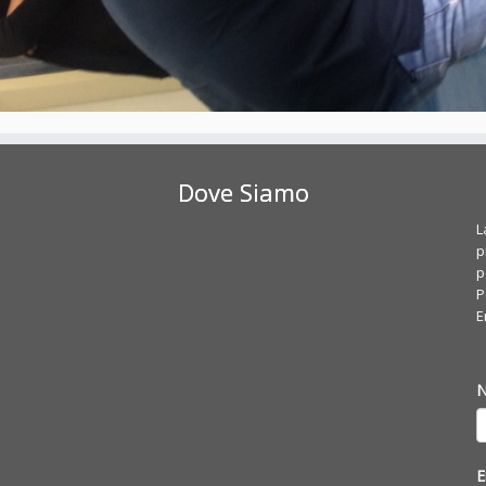
Dove Siamo
L
p
p
P
E
E