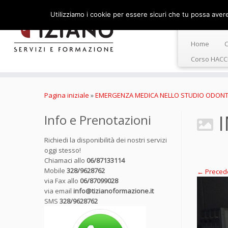
Utilizziamo i cookie per essere sicuri che tu possa avere 
Home
C
Corso HACC
Passa
al
Pagina iniziale
»
EMERGENZA MEDICA NELLO STUDIO ODONT
contenuto
Info e Prenotazioni
Richiedi la disponibilità dei nostri servizi
oggi stesso!
Chiamaci allo
06/87133114
Mobile
328/9628762
← Preced
via Fax allo
06/87099028
via email
info@tizianoformazione.it
SMS
328/9628762