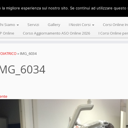
la migliore esperienza sul nostro sito. Se continui ad utilizzare questo s
Centro Alta 
hi Siamo
Servizi
Gallery
I Nostri Corsi
Corsi Online I
P Online
Corso Aggiornamento ASO Online 2026
I Corsi Online pe
OIATRICO
»
IMG_6034
IMG_6034
ente