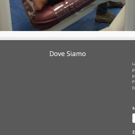
Dove Siamo
L
p
p
P
E
E