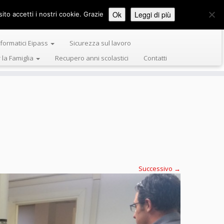
Ok
Leggi di più
ito accetti i nostri cookie. Grazie
Formazione Tiziano Servizi e Formazione
nformatici Eipass
Sicurezza sul lavoro
r la Famiglia
Recupero anni scolastici
Contatti
Successivo →