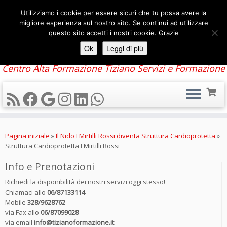
Utilizziamo i cookie per essere sicuri che tu possa avere la
migliore esperienza sul nostro sito. Se continui ad utilizzare
questo sito accetti i nostri cookie. Grazie
Ok
Leggi di più
Centro Alta Formazione Tiziano Servizi e Formazione
Passa
al
Pagina iniziale
»
Il Nido I Mirtilli Rossi diventa Struttura Cardioprotetta
»
contenuto
Struttura Cardioprotetta I Mirtilli Rossi
Info e Prenotazioni
Richiedi la disponibilità dei nostri servizi oggi stesso!
Chiamaci allo
06/87133114
Mobile
328/9628762
via Fax allo
06/87099028
via email
info@tizianoformazione.it