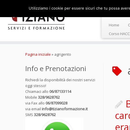
Utilizziamo i cookie per essere sicuri che tu possa avere 
Home
C
Corso HACC
Passa
al
Pagina iniziale
»
agrigento
contenuto
Info e Prenotazioni
Richiedi la disponibilità dei nostri servizi
oggi stesso!
Chiamaci allo
06/87133114
Mobile
328/9628762
B
via Fax allo
06/87099028
via email
info@tizianoformazione.it
car
SMS
328/9628762
era