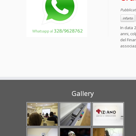
Pubblicat
infarto
In data 
anni, co
del Fina
associaz
Gallery