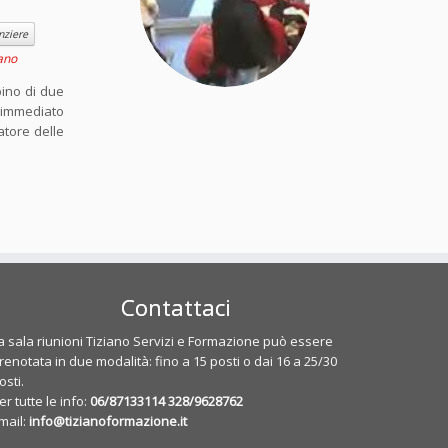
nziere
iano
bino di due
o immediato
atore delle
Contattaci
a sala riunioni Tiziano Servizi e Formazione può essere
renotata in due modalità: fino a 15 posti o dai 16 a 25/30
osti.
er tutte le info:
06/87133114
328/9628762
mail:
info@tizianoformazione.it