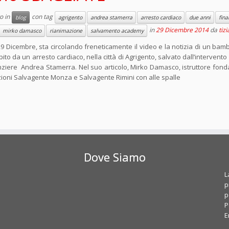
o in
con tag
blog
agrigento
andrea stamerra
arresto cardiaco
due anni
fina
in
29 Dicembre 2014
da
tiz
mirko damasco
rianimazione
salvamento academy
29 Dicembre, sta circolando freneticamente il video e la notizia di un bam
lpito da un arresto cardiaco, nella città di Agrigento, salvato dall’intervent
nziere Andrea Stamerra. Nel suo articolo, Mirko Damasco, istruttore fond
ioni Salvagente Monza e Salvagente Rimini con alle spalle
Dove Siamo
L
p
p
P
E