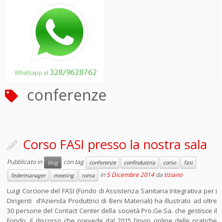
conferenze
Corso FASI presso la nostra sala
Pubblicato in
con tag
blog
conferenze
confindustria
corso
fasi
in
5 Dicembre 2014
da
tiziano
federmanager
meeting
roma
Luigi Corcione del FASI (Fondo di Assistenza Sanitaria Integrativa per i
Dirigenti d’Azienda Produttrici di Beni Materiali) ha illustrato ad oltre
30 persone del Contact Center della società Pro.Ge.Sa. che gestisce il
Fondo, il discorso che prevede dal 2015 l’invio online delle pratiche