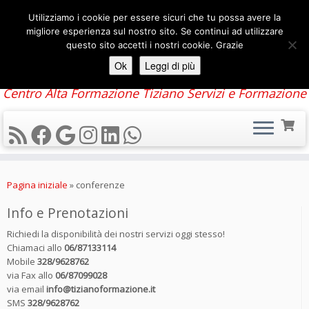
Utilizziamo i cookie per essere sicuri che tu possa avere la
migliore esperienza sul nostro sito. Se continui ad utilizzare
questo sito accetti i nostri cookie. Grazie
Ok
Leggi di più
Centro Alta Formazione Tiziano Servizi e Formazione
Passa
al
Pagina iniziale
»
conferenze
contenuto
Info e Prenotazioni
Richiedi la disponibilità dei nostri servizi oggi stesso!
Chiamaci allo
06/87133114
Mobile
328/9628762
via Fax allo
06/87099028
via email
info@tizianoformazione.it
SMS
328/9628762