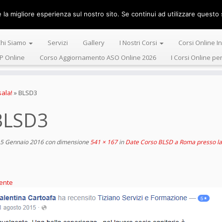
la migliore esperienza sul nostro sito. Se continui ad utilizzare questo s
Centro Alta 
hi Siamo
Servizi
Gallery
I Nostri Corsi
Corsi Online I
P Online
Corso Aggiornamento ASO Online 2026
I Corsi Online pe
ala!
»
BLSD3
BLSD3
5 Gennaio 2016
con dimensione
541 × 167
in
Date Corso BLSD a Roma presso la 
ente