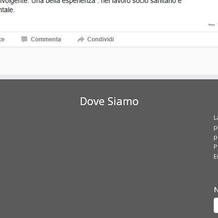
Dove Siamo
L
p
p
P
E