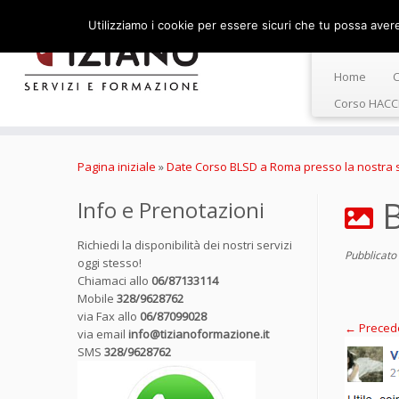
Utilizziamo i cookie per essere sicuri che tu possa avere 
Home
C
Corso HACC
Passa
al
Pagina iniziale
»
Date Corso BLSD a Roma presso la nostra s
contenuto
Info e Prenotazioni
Richiedi la disponibilità dei nostri servizi
Pubblicato
oggi stesso!
Chiamaci allo
06/87133114
Mobile
328/9628762
via Fax allo
06/87099028
← Preced
via email
info@tizianoformazione.it
SMS
328/9628762