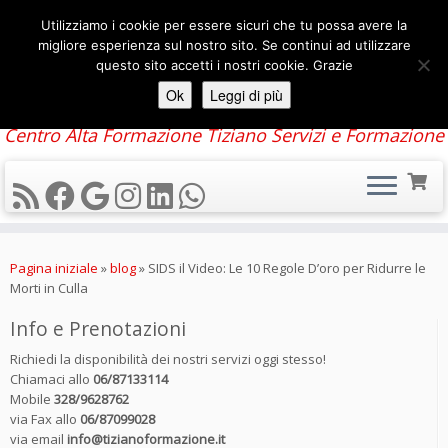
Utilizziamo i cookie per essere sicuri che tu possa avere la
migliore esperienza sul nostro sito. Se continui ad utilizzare
questo sito accetti i nostri cookie. Grazie
Ok
Leggi di più
Centro Alta Formazione Tiziano Servizi e Formazione
Passa
al
Pagina iniziale
»
blog
»
SIDS il Video: Le 10 Regole D’oro per Ridurre le
contenuto
Morti in Culla
Info e Prenotazioni
Richiedi la disponibilità dei nostri servizi oggi stesso!
Chiamaci allo
06/87133114
Mobile
328/9628762
via Fax allo
06/87099028
via email
info@tizianoformazione.it