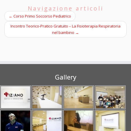
Navigazione articoli
←
Corso Primo Soccorso Pediatrico
Incontro Teorico-Pratico Gratuito – La Fisioterapia Respiratoria
nel bambino
→
Gallery