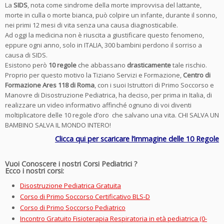
La
SIDS
, nota come sindrome della morte improvvisa del lattante,
morte in culla o morte bianca, può colpire un infante, durante il sonno,
nei primi 12 mesi di vita senza una causa diagnosticabile.
Ad oggi la medicina non è riuscita a giustificare questo fenomeno,
eppure ogni anno, solo in ITALIA, 300 bambini perdono il sorriso a
causa di SIDS.
Esistono però
10 regole
che abbassano
drasticamente
tale rischio.
Proprio per questo motivo la Tiziano Servizi e Formazione,
Centro di
Formazione Ares 118 di Roma
, con i suoi Istruttori di Primo Soccorso e
Manovre di Disostruzione Pediatrica, ha deciso, per prima in Italia, di
realizzare un video informativo affinché ognuno di voi diventi
moltiplicatore delle 10 regole d’oro che salvano una vita. CHI SALVA UN
BAMBINO SALVA IL MONDO INTERO!
Clicca qui per scaricare l’immagine delle 10 Regole
Vuoi Conoscere i nostri Corsi Pediatrici ?
Ecco i nostri corsi:
Disostruzione Pediatrica Gratuita
Corso di Primo Soccorso Certificativo BLS-D
Corso di Primo Soccorso Pediatrico
Incontro Gratuito Fisioterapia Respiratoria in età pediatrica (0-