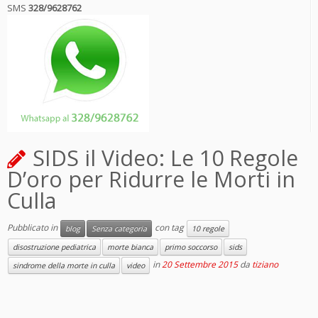
SMS
328/9628762
SIDS il Video: Le 10 Regole
D’oro per Ridurre le Morti in
Culla
Pubblicato in
con tag
blog
Senza categoria
10 regole
disostruzione pediatrica
morte bianca
primo soccorso
sids
in
20 Settembre 2015
da
tiziano
sindrome della morte in culla
video