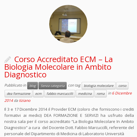
Corso Accreditato ECM – La
Biologia Molecolare in Ambito
Diagnostico
Pubblicato in
con tag
blog
Senza categoria
biologia molecolare
corso
in
6 Dicembre
dea formazione
ecm
fabbio marcuccilli
medicina
roma
2014
da
tiziano
Il 3 e 17 Dicembre 2014 il Provider ECM (coloro che forniscono i crediti
formativi ai medici) DEA FORMAZIONE E SERVIZI ha usfruito della
nostra sala per il corso accreditato “La Biologia Molecolare In Ambito
Diagnostico” a cura del Docente Dott. Fabbio Marcuccilli, referente del
personale del Dipartimento di Medicina di Laboratorio Università