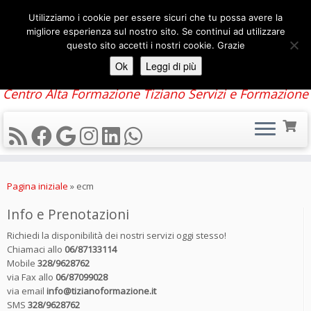
Utilizziamo i cookie per essere sicuri che tu possa avere la
migliore esperienza sul nostro sito. Se continui ad utilizzare
questo sito accetti i nostri cookie. Grazie
Ok
Leggi di più
Centro Alta Formazione Tiziano Servizi e Formazione
Passa
al
Pagina iniziale
»
ecm
contenuto
Info e Prenotazioni
Richiedi la disponibilità dei nostri servizi oggi stesso!
Chiamaci allo
06/87133114
Mobile
328/9628762
via Fax allo
06/87099028
via email
info@tizianoformazione.it
SMS
328/9628762