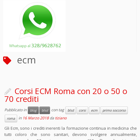
ecm
Corsi ECM Roma con 20 o 50 o
70 crediti
Pubblicato in
con tag
blog
blsd
blsd
corsi
ecm
primo soccorso
in
16 Marzo 2018
da
tiziano
roma
Gli Ecm, sono i crediti inerenti la formazione continua in medicina che
tutti coloro che sono sanitari, devono svolgere annualmente,