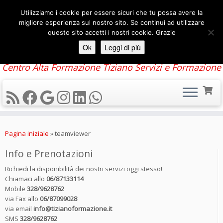
Utilizziamo i cookie per essere sicuri che tu possa avere la
migliore esperienza sul nostro sito. Se continui ad utilizzare
questo sito accetti i nostri cookie. Grazie
Ok
Leggi di più
Centro Alta Formazione Tiziano Servizi e Formazione
Passa
al
Pagina iniziale
»
teamviewer
contenuto
Info e Prenotazioni
Richiedi la disponibilità dei nostri servizi oggi stesso!
Chiamaci allo
06/87133114
Mobile
328/9628762
via Fax allo
06/87099028
via email
info@tizianoformazione.it
SMS
328/9628762